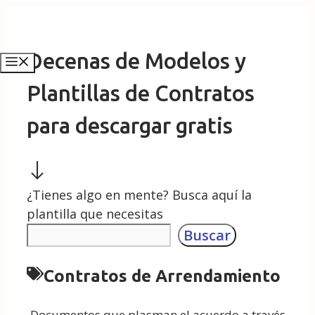
Saltar
al
contenido
Decenas de Modelos y
Menú
Plantillas de Contratos
para descargar gratis
¿Tienes algo en mente? Busca aquí la
plantilla que necesitas
Buscar
Contratos de Arrendamiento
Documentos que plasman el acuerdo a través